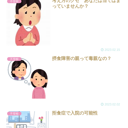
考え方のクセ あなたは当てはま
不登校
っていませんか？
2023.02.15
摂食障害の親って毒親なの？
不登校
2023.02.02
拒食症で入院の可能性
不登校