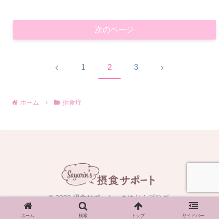
次のページ
前
次
1
2
3
へ
へ
ホーム
拒食症
© 2022 摂食サポート さゆりんブログ.
ホーム
検索
トップ
サイドバー