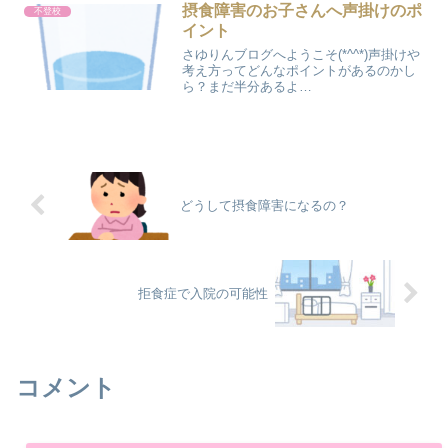
不足だったり、人間...
摂食障害のお子さんへ声掛けのポ
不登校
イント
さゆりんブログへようこそ(*^^*)声掛けや
考え方ってどんなポイントがあるのかし
ら？まだ半分あるよ
～
もう半分しかない・・・このコップの
中の水をみて、どう思いますか？え？た
ったそれだけしか入ってないの？お！...
どうして摂食障害になるの？
拒食症で入院の可能性
コメント