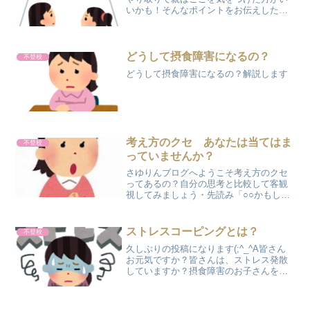
いかも！そんなポイントをお伝えしたい
と思います。自己不在摂食障害のお子さ
んって色んなタイプがいますが、自己主
張が苦手な方が多いですよね？そうじゃ
ないと、こんな病気ならな...
どうして摂食障害になるの？
不登校
どうして摂食障害になるの？解説します
考え方のクセ あなたは当てはま
不登校
っていませんか？
さゆりんブログへようこそ考え方のクセ
ってあるの？自分の思考と比較して客観
視してみましょう・先読み「○○かもしれ
ない」「○○に違いない」と悲観的な予想
を立ててしまう考え方。多くの可能性が
あるのに確かめないうちから悪い予想を
ストレスコーピングとは？
不登校
立ててしまいます。〈...
久しぶりの投稿になります(;^_^A皆さん
お元気ですか？皆さんは、ストレス発散
していますか？摂食障害のお子さんをお
持ちの親御さんは日々病気に苦しむお子
さんに対応するためには心の余裕が大切
になります。仕事で忙しかったり、睡眠